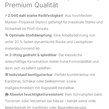
Premium Qualität
spleißbar,
2040
⚡ 2.040 daN starke Reißfestigkeit
: Aus hochfestem
daN
Marken-Polyamid (Nylon) gefertigt für maximale Stärke und
Bruchlast,
Sicherheit im Profi-Einsatz.
dehnbar,
🌀 Optimale Stoßdämpfung
: Eine Arbeitsdehnung von
Premium
unter 20 % federt dynamische Rucke und Lastspitzen
Qualität
materialschonend ab.
Menge
🪢 3-litzig gedreht & spleißbar
: Die klassische
dreischäftige Konstruktion bietet hohe Formstabilität und
lässt sich exzellent spleißen.
🛠️ Individuell konfigurierbar
: Perfekt kombinierbar mit
Karabiner, Schäkel oder Seilklemmen sowie
maßgeschneidert mit Augspleiß bestellbar.
🌦️ Absolut feuchtigkeitsresistent
: Kein Schrumpfen beim
Trocknen oder Verziehen bei Nässe – behält seine volle
Belastbarkeit im maritimen oder Baustelleneinsatz.