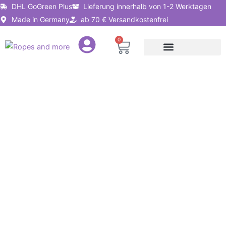
Zum
DHL GoGreen Plus
Lieferung innerhalb von 1-2 Werktagen
Inhalt
Made in Germany
ab 70 € Versandkostenfrei
springen
0
Warenkorb
Seile nach Anwendung
Seillösungen für Unternehmen
Expanderseile