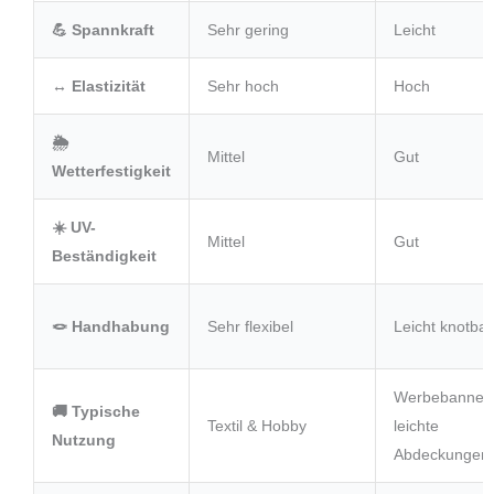
💪 Spannkraft
Sehr gering
Leicht
↔️ Elastizität
Sehr hoch
Hoch
🌦️
Mittel
Gut
Wetterfestigkeit
☀️ UV-
Mittel
Gut
Beständigkeit
🪢 Handhabung
Sehr flexibel
Leicht knotbar
Werbebanner
🚚 Typische
Textil & Hobby
leichte
Nutzung
Abdeckungen