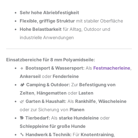
Sehr hohe Abriebfestigkeit
Flexible, griffige Struktur
mit stabiler Oberfläche
Hohe Belastbarkeit
für Alltag, Outdoor und
industrielle Anwendungen
Einsatzbereiche für 8 mm Polyamidseile:
🔹
Bootssport & Wassersport:
Als
Festmacherleine
,
Ankerseil
oder
Fenderleine
🏕️
Camping & Outdoor:
Zur
Befestigung von
Zelten
,
Hängematten
oder
Lasten
🌿
Garten & Haushalt:
Als
Rankhilfe
,
Wäscheleine
oder zur Sicherung von
Planen
🐕
Tierbedarf:
Als
starke Hundeleine
oder
Schleppleine für große Hunde
🔧
Handwerk & Technik:
Für
Knotentraining
,