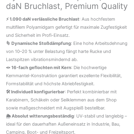
daN Bruchlast, Premium Quality
Seilkern,
Nylonseil
⚡ 1.090 daN verlässliche Bruchlast
: Aus hochfestem
stoßdämpfend,
multifilem Polyamidgarn gefertigt für maximale Zugfestigkeit
1090
und Sicherheit im Profi-Einsatz.
daN
🌀 Dynamische Stoßdämpfung
: Eine hohe Arbeitsdehnung
Bruchlast,
von 10–20 % unter Belastung fängt harte Rucke und
Premium
Lastspitzen vibrationsmindernd ab.
Quality
🪢 16-fach geflochten mit Kern
: Die hochwertige
Menge
Kernmantel-Konstruktion garantiert exzellente Flexibilität,
Formstabilität und höchste Abriebfestigkeit.
🛠️ Individuell konfigurierbar
: Perfekt kombinierbar mit
Karabinern, Schäkeln oder Seilklemmen aus dem Shop
sowie maßgeschneidert mit Augspleiß bestellbar.
🌦️ Absolut witterungsbeständig
: UV-stabil und langlebig –
ideal für den dauerhaften Außeneinsatz in Industrie, Bau,
Camping, Boot- und Freizeitsport.