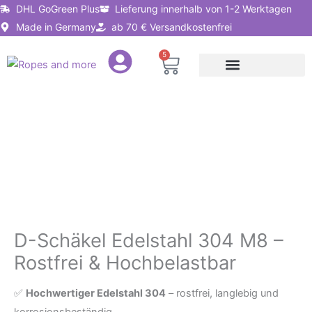
Zum
DHL GoGreen Plus
Lieferung innerhalb von 1-2 Werktagen
Inhalt
Made in Germany
ab 70 € Versandkostenfrei
springen
5
Warenkorb
Seile nach Anwendung
Seillösungen für Unternehmen
D-
Schäkel
D-Schäkel Edelstahl 304 M8 –
Edelstahl
304
Rostfrei & Hochbelastbar
M8
✅
Hochwertiger Edelstahl 304
– rostfrei, langlebig und
–
korrosionsbeständig
Rostfrei