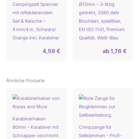
Campingzelt Spanner
Ø10mm – 3-litzig
mit reflektierendem
gedreht, 2060 daN
Seil & Ratsche –
Bruchlast, spleißbar,
4 mm/4 m, Schwarz/
EN ISO 1141, Premium
Orange inkl. Karabiner
Qualität, Weiß-Blau
4,59
€
ab
1,76
€
Ähnliche Produkte
Karabinerhaken
80mm – Karabiner mit
Crimpzange für
Schnapper verchromt
Seilklemmen – Profi-