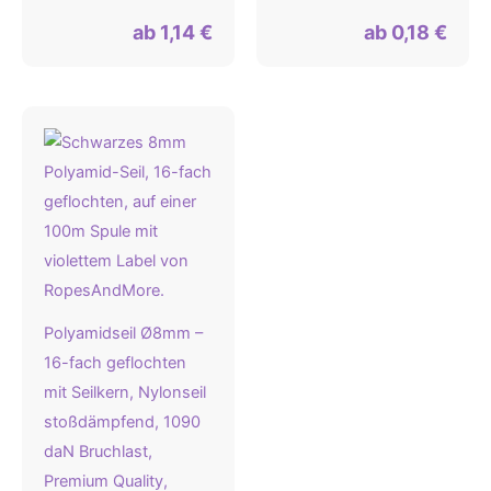
ab
1,14
€
ab
0,18
€
Polyamidseil Ø8mm –
16-fach geflochten
mit Seilkern, Nylonseil
stoßdämpfend, 1090
daN Bruchlast,
Premium Quality,