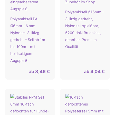
Polyamidseil Ø16mm –
Polyamidseil PA
3-litzig gedreht,
Ø6mm-16 mm
Nylonseil spleißbar,
Nylonseil 3-litizg
5200 daN Bruchlast,
gedreht – Seil ab 1m
dehnbar, Premium
bis 100m – mit
Qualität
beidseitigem
Augspleiß
ab
8,46
€
ab
4,04
€