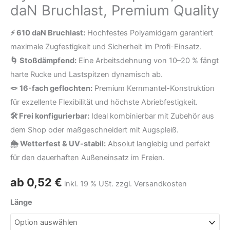
daN Bruchlast, Premium Quality
Seilkern,
Nylonseil
⚡ 610 daN Bruchlast:
Hochfestes Polyamidgarn garantiert
stoßdämpfend,
maximale Zugfestigkeit und Sicherheit im Profi-Einsatz.
610
🌀 Stoßdämpfend:
Eine Arbeitsdehnung von 10–20 % fängt
daN
harte Rucke und Lastspitzen dynamisch ab.
Bruchlast,
🪢 16-fach geflochten:
Premium Kernmantel-Konstruktion
Premium
für exzellente Flexibilität und höchste Abriebfestigkeit.
Quality
🛠️ Frei konfigurierbar:
Ideal kombinierbar mit Zubehör aus
Menge
dem Shop oder maßgeschneidert mit Augspleiß.
🌦️ Wetterfest & UV-stabil:
Absolut langlebig und perfekt
für den dauerhaften Außeneinsatz im Freien.
ab
0,52
€
inkl. 19 % USt. zzgl. Versandkosten
Länge