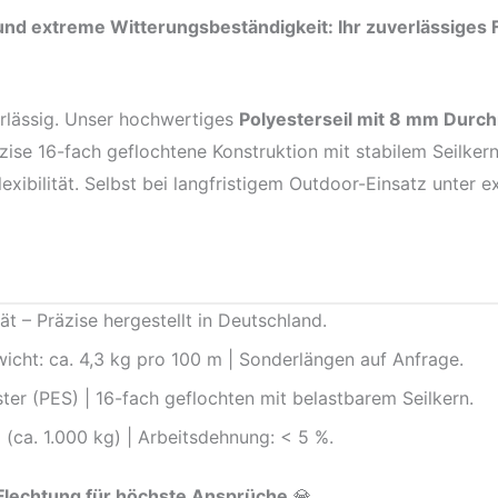
 und extreme Witterungsbeständigkeit: Ihr zuverlässiges 
erlässig. Unser hochwertiges
Polyesterseil mit 8 mm Durc
zise 16-fach geflochtene Konstruktion mit stabilem Seilker
Flexibilität. Selbst bei langfristigem Outdoor-Einsatz unte
t – Präzise hergestellt in Deutschland.
cht: ca. 4,3 kg pro 100 m | Sonderlängen auf Anfrage.
er (PES) | 16-fach geflochten mit belastbarem Seilkern.
 (ca. 1.000 kg) | Arbeitsdehnung: < 5 %.
Flechtung für höchste Ansprüche
💎