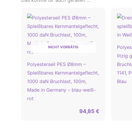
Das könnte dir auch gefallen …
Polyes
NICHT VORRÄTIG
litzig
Polyesterseil PES Ø8mm –
Bruchl
Spleißbares Kernmantelgeflecht,
1141, 
1000 daN Bruchlast, 100m,
Blau
Made in Germany – blau-weiß-
rot
94,85
€