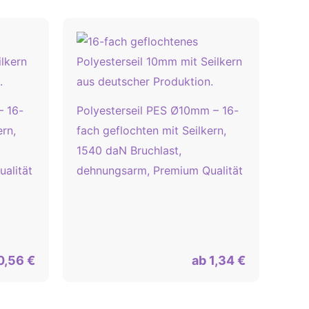
– 16-
Polyesterseil PES Ø10mm – 16-
ern,
fach geflochten mit Seilkern,
1540 daN Bruchlast,
alität
dehnungsarm, Premium Qualität
0,56
€
ab
1,34
€