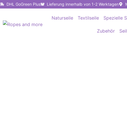
Zum
DHL GoGreen Plus
Lieferung innerhalb von 1-2 Werktagen
Inhalt
Naturseile
Textilseile
Spezielle S
springen
Zubehör
Sei