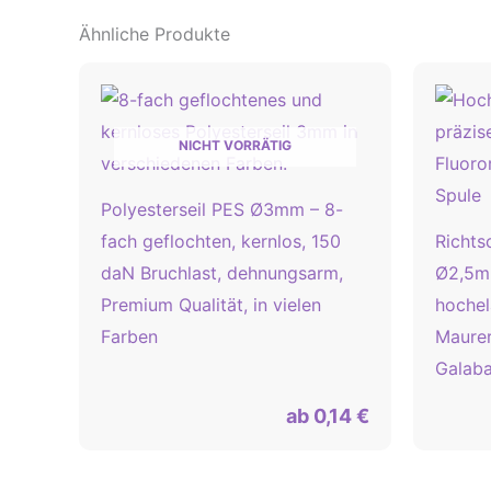
Ähnliche Produkte
NICHT VORRÄTIG
Polyesterseil PES Ø3mm – 8-
fach geflochten, kernlos, 150
Richts
daN Bruchlast, dehnungsarm,
Ø2,5mm
Premium Qualität, in vielen
hochel
Farben
Maurer
Galaba
ab
0,14
€