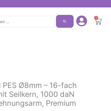
n
0
Ware
il PES Ø8mm – 16-fach
it Seilkern, 1000 daN
dehnungsarm, Premium