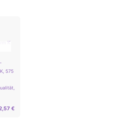
–
K, 575
alität,
2,57
€