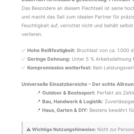
Das Besondere an diesem Flechtseil ist seine hoc
und macht das Seil zum idealen Partner für präz
Feuchtigkeit auf, verrottet nicht und behält selb
verlieren.
✅
Hohe Reißfestigkeit:
Bruchlast von ca. 1.000 
✅
Geringe Dehnung:
Unter 5 % Arbeitsdehnung fü
✅
Kompromisslos wetterfest:
Kein Leistungsverl
Universelle Einsatzbereiche – Der echte Allround
📍
Outdoor & Bootssport:
Perfekt als Zelt
📍
Bau, Handwerk & Logistik:
Zuverlässiger
📍
Haus, Garten & DIY:
Bestens bewährt für
⚠️
Wichtige Nutzungshinweise:
Nicht zur Persone