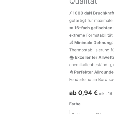
Qualität
16-
fach
⚡ 1000 daN Bruchkraf
geflochten
gefertigt für maximale 
mit
🪢 16-fach geflochten 
Seilkern,
extreme Formstabilität u
1000
📐 Minimale Dehnung
:
daN
Thermostabilisierung f
Bruchlast,
🌦️ Exzellenter Allwet
dehnungsarm,
chemikalienbeständig, 
Premium
⛺ Perfekter Allrounde
Qualität
Fenderleine an Bord so
Menge
ab
0,94
€
inkl. 1
Farbe