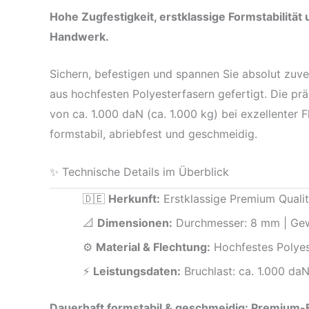
Hohe Zugfestigkeit, erstklassige Formstabilität
Handwerk.
Sichern, befestigen und spannen Sie absolut zuv
aus hochfesten Polyesterfasern gefertigt. Die prä
von ca. 1.000 daN (ca. 1.000 kg) bei exzellenter 
formstabil, abriebfest und geschmeidig.
✨ Technische Details im Überblick
🇩🇪
Herkunft:
Erstklassige Premium Qualitä
📐
Dimensionen:
Durchmesser: 8 mm | Gewi
⚙️
Material & Flechtung:
Hochfestes Polyest
⚡
Leistungsdaten:
Bruchlast: ca. 1.000 daN
Dauerhaft formstabil & geschmeidig: Premium-