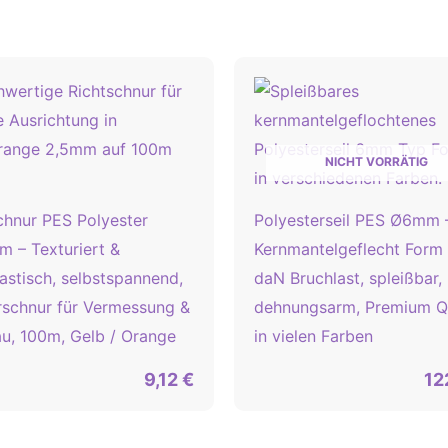
NICHT VORRÄTIG
chnur PES Polyester
Polyesterseil PES Ø6mm 
 – Texturiert &
Kernmantelgeflecht Form 
astisch, selbstspannend,
daN Bruchlast, spleißbar,
schnur für Vermessung &
dehnungsarm, Premium Qu
u, 100m, Gelb / Orange
in vielen Farben
9,12
€
12