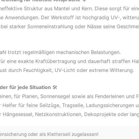
heffektive Struktur aus Mantel und Kern. Diese sorgt für e
ise Anwendungen. Der Werkstoff ist hochgradig UV-, witte
st bei starker Sonneneinstrahlung oder Nässe seine Geschme
daN trotzt regelmäßigen mechanischen Belastungen.
r eine exakte Kraftübertragung und dauerhaft straffen Hal
ust durch Feuchtigkeit, UV-Licht oder extreme Witterung.
er für jede Situation
🛠️
leinen, für Planen, Sonnensegel sowie als Fenderleinen und 
 Helfer für feine Seilzüge, Tragseile, Ladungssicherungen 
 Hängesessel, Netzkonstruktionen, Dekoprojekte oder lang
nsicherung oder als Kletterseil zugelassen!