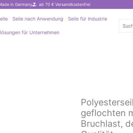
Made in Germany
ab 70 € Versandkostenfrei
eile
Seile nach Anwendung
Seile für Industrie
Suche
nach:
llösungen für Unternehmen
Polyesterse
Polyesterseil
PES
geflochten m
Ø8mm
Bruchlast, 
–