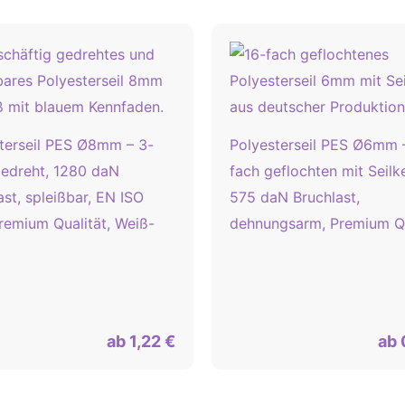
terseil PES Ø8mm – 3-
Polyesterseil PES Ø6mm 
 gedreht, 1280 daN
fach geflochten mit Seilk
ast, spleißbar, EN ISO
575 daN Bruchlast,
Premium Qualität, Weiß-
dehnungsarm, Premium Qu
ab
1,22
€
ab