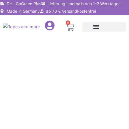
Zum
DHL GoGreen Plus
Lieferung innerhalb von 1-2 Werktagen
Inhalt
Made in Germany
ab 70 € Versandkostenfrei
springen
0
Warenkorb
Seile nach Anwendung
Seillösungen für Unternehmen
Senkelschnur
PA
Ø1mm
–
geflochtene
Lotschnur,
Polyamid