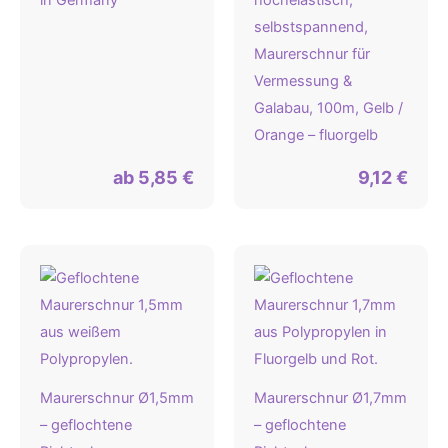
selbstspannend,
Maurerschnur für
Vermessung &
Galabau, 100m, Gelb /
Orange – fluorgelb
ab
5,85
€
9,12
€
Maurerschnur Ø1,5mm
Maurerschnur Ø1,7mm
– geflochtene
– geflochtene