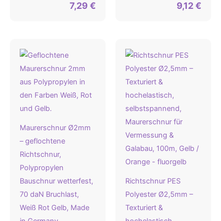
7,29
€
9,12
€
Maurerschnur Ø2mm
– geflochtene
Richtschnur,
Polypropylen
Bauschnur wetterfest,
Richtschnur PES
70 daN Bruchlast,
Polyester Ø2,5mm –
Weiß Rot Gelb, Made
Texturiert &
in Germany
hochelastisch,