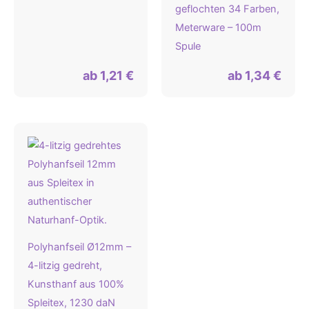
geflochten 34 Farben,
Meterware – 100m
Spule
ab
1,21
€
ab
1,34
€
Polyhanfseil Ø12mm –
4-litzig gedreht,
Kunsthanf aus 100%
Spleitex, 1230 daN