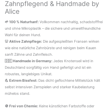
Zahnpflegend & Handmade by
Zahnpflegend
Alice
&
Handmade
🌱 100 % Naturhanf:
Vollkommen nachhaltig, schadstofffrei
by
und ohne Mikroplastik – die sichere und umweltfreundliche
Alice
Wahl für deinen Hund.
Menge
🦷 Aktive Zahnpflege:
Die aufgespleißten Fransen wirken
wie eine natürliche Zahnbürste und reinigen beim Kauen
sanft Zähne und Zahnfleisch.
🇩🇪 Handmade in Germany:
Jedes Knotenseil wird in
Deutschland sorgfältig von Hand gefertigt und ist ein
robustes, langlebiges Unikat.
💪 Extrem Bissfest:
Das dicht geflochtene Mittelstück hält
selbst intensiven Zerrspielen und starker Kaubelastung
mühelos stand.
🚫 Frei von Chemie:
Keine künstlichen Farbstoffe oder