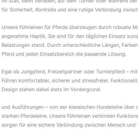
im Stall, beim Verladen, auf dem Turnier oder während der
für Sicherheit, Kontrolle und eine ruhige Verbindung zwis
Unsere Führleinen für Pferde überzeugen durch robuste Mat
angenehme Haptik. Sie sind für den täglichen Einsatz konz
Belastungen stand. Durch unterschiedliche Längen, Farben
Pferd und jeden Einsatzbereich die passende Lösung.
Egal ob Jungpferd, Freizeitpartner oder Turnierpferd – mi
Führen komfortabler, sicherer und stressfreier. Funktional
Design stehen dabei stets im Vordergrund.
und Ausführungen – von der klassischen Hundeleine über die
starken Pferdeleine. Unsere Führleinen verbinden Funktio
sorgen für eine sichere Verbindung zwischen Mensch und T