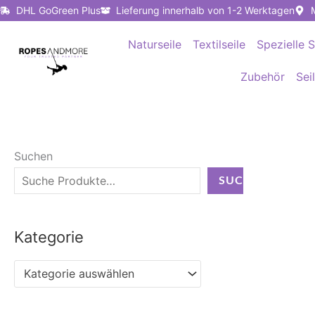
Zum
DHL GoGreen Plus
Lieferung innerhalb von 1-2 Werktagen
Inhalt
Naturseile
Textilseile
Spezielle S
springen
Zubehör
Sei
Suchen
SUCHEN
Kategorie
Kategorie auswählen