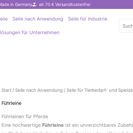
Made in Germany
ab 70 € Versandkostenfrei
eile
Seile nach Anwendung
Seile für Industrie
Suche
nach:
llösungen für Unternehmen
Start
/
Seile nach Anwendung
/
Seile für Tierbedarf- und Spielz
Führleine
Führleinen für Pferde
Eine hochwertige
Führleine
ist ein unverzichtbares Zubeh