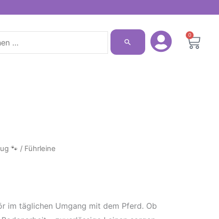
n
0
Ware
eug 🐾
/ Führleine
ör im täglichen Umgang mit dem Pferd. Ob