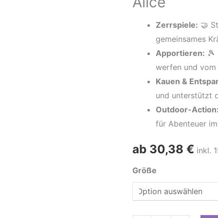
Alice
Set
–
Zerrspiele:
🤝 S
Natürlich
gemeinsames Kr
&
Apportieren:
🎾 
Robust
werfen und vom 
|
Kauen & Entspa
Zahnpflegend,
und unterstützt d
Umweltfreundlich
Outdoor-Action
&
für Abenteuer im
Handmade
by
ab
30,38
€
inkl.
Alice
Größe
Menge