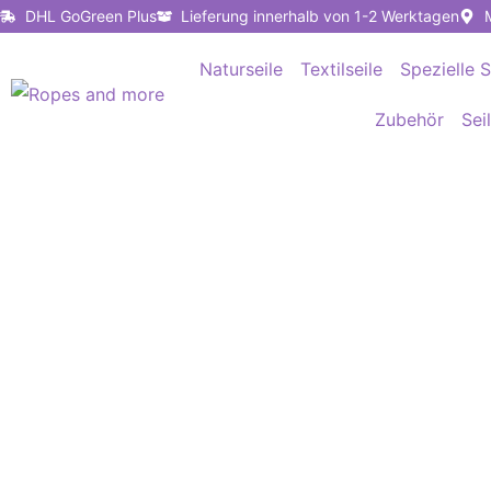
Zum
DHL GoGreen Plus
Lieferung innerhalb von 1-2 Werktagen
Inhalt
Naturseile
Textilseile
Spezielle S
springen
Zubehör
Sei