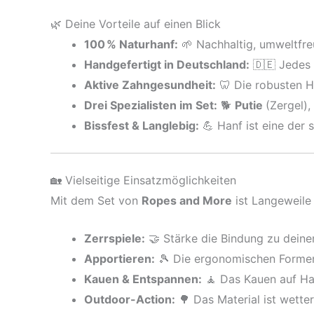
🌿 Deine Vorteile auf einen Blick
100 % Naturhanf:
🌱 Nachhaltig, umweltfreu
Handgefertigt in Deutschland:
🇩🇪 Jedes 
Aktive Zahngesundheit:
🦷 Die robusten H
Drei Spezialisten im Set:
🐕
Putie
(Zergel),
Bissfest & Langlebig:
💪 Hanf ist eine der 
🏡 Vielseitige Einsatzmöglichkeiten
Mit dem Set von
Ropes and More
ist Langeweile
Zerrspiele:
🤝 Stärke die Bindung zu dein
Apportieren:
🎾 Die ergonomischen Formen 
Kauen & Entspannen:
🧘 Das Kauen auf Han
Outdoor-Action:
🌳 Das Material ist wette