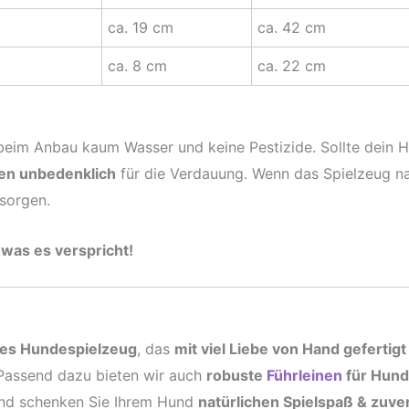
ca. 19 cm
ca. 42 cm
ca. 8 cm
ca. 22 cm
beim Anbau kaum Wasser und keine Pestizide. Sollte dein Hu
en unbedenklich
für die Verdauung. Wenn das Spielzeug n
sorgen.
 was es verspricht!
ges Hundespielzeug
, das
mit viel Liebe von Hand gefertigt
 Passend dazu bieten wir auch
robuste
Führleinen
für Hun
 und schenken Sie Ihrem Hund
natürlichen Spielspaß & zuver