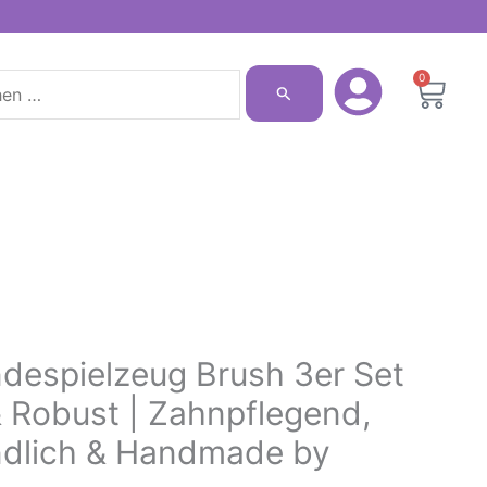
n
0
Ware
ndespielzeug Brush 3er Set
& Robust | Zahnpflegend,
dlich & Handmade by