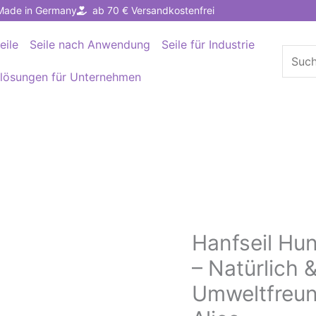
Made in Germany
ab 70 € Versandkostenfrei
eile
Seile nach Anwendung
Seile für Industrie
Suche
nach:
llösungen für Unternehmen
Hanfseil Hu
Hanfseil
Hundespielzeug
– Natürlich 
Brush
Umweltfreun
3er