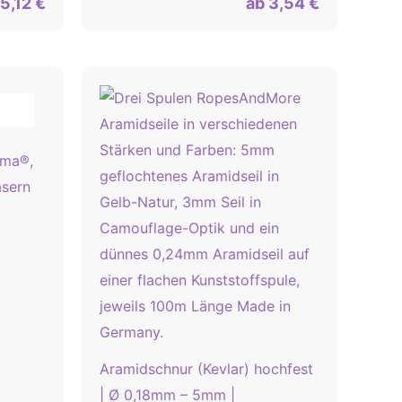
5,12
€
ab
3,54
€
ema®,
asern
Aramidschnur (Kevlar) hochfest
| Ø 0,18mm – 5mm |