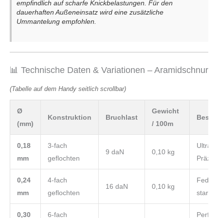
empfindlich auf scharfe Knickbelastungen. Für den
dauerhaften Außeneinsatz wird eine zusätzliche
Ummantelung empfohlen.
📊 Technische Daten & Variationen – Aramidschnur
(Tabelle auf dem Handy seitlich scrollbar)
Ø
Gewicht
Konstruktion
Bruchlast
Beson
(mm)
/ 100m
0,18
3-fach
Ultrad
9 daN
0,10 kg
mm
geflochten
Präzis
0,24
4-fach
Federl
16 daN
0,10 kg
mm
geflochten
stark
0,30
6-fach
Perfek