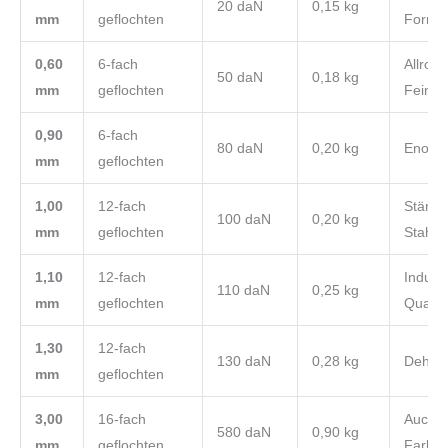
20 daN
0,15 kg
mm
geflochten
Formsta
0,60
6-fach
Allrou
50 daN
0,18 kg
mm
geflochten
Feinm
0,90
6-fach
80 daN
0,20 kg
Enorm 
mm
geflochten
1,00
12-fach
Stärker
100 daN
0,20 kg
mm
geflochten
Stahl
1,10
12-fach
Industr
110 daN
0,25 kg
mm
geflochten
Qualitä
1,30
12-fach
130 daN
0,28 kg
Dehnu
mm
geflochten
3,00
16-fach
Auch in
580 daN
0,90 kg
mm
geflochten
Farbe