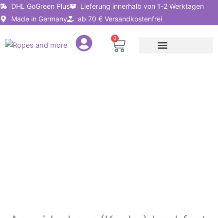
Zum
DHL GoGreen Plus
Lieferung innerhalb von 1-2 Werktagen
Inhalt
Made in Germany
ab 70 € Versandkostenfrei
springen
0
Warenkorb
Seile nach Anwendung
Seillösungen für Unternehmen
Aramidschnur
(Kevlar)
hochfest
|
Ø
0,18mm
-