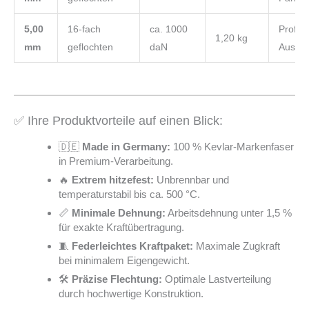
5,00
16-fach
ca. 1000
Profi-
1,20 kg
mm
geflochten
daN
Ausfüh
✅ Ihre Produktvorteile auf einen Blick:
🇩🇪
Made in Germany:
100 % Kevlar-Markenfaser
in Premium-Verarbeitung.
🔥
Extrem hitzefest:
Unbrennbar und
temperaturstabil bis ca. 500 °C.
📏
Minimale Dehnung:
Arbeitsdehnung unter 1,5 %
für exakte Kraftübertragung.
🧵
Federleichtes Kraftpaket:
Maximale Zugkraft
bei minimalem Eigengewicht.
🛠️
Präzise Flechtung:
Optimale Lastverteilung
durch hochwertige Konstruktion.