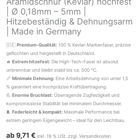
Aramidschnur (Kevlar) hochfest
5mm
| Ø 0,18mm – 5mm |
|
Hitzebeständig & Dehnungsarm
Hitzebeständig
| Made in Germany
&
Dehnungsarm
🇩🇪
Premium-Qualität:
100 % Kevlar-Markenfaser, präzise
|
geflochten und hergestellt in Deutschland.
Made
🔥
Extrem hitzefest:
Die High-Tech-Faser ist absolut
in
unbrennbar und bleibt stabil bis ca. 500 °C.
Germany
📏
Minimale Dehnung:
Eine Arbeitsdehnung von unter 1,5
Menge
% garantiert eine hochpräzise Kraftübertragung.
💪
Enorme Bruchlast:
Überragende Zugfestigkeit und
kompromisslose Stabilität bei minimalem Durchmesser.
🧵
Federleicht & kompakt:
Maximale Performance bei
extrem geringem Eigengewicht – ideal für den Leichtbau.
ab
9,71
€
inkl. 19 % USt. zzgl. Versandkosten