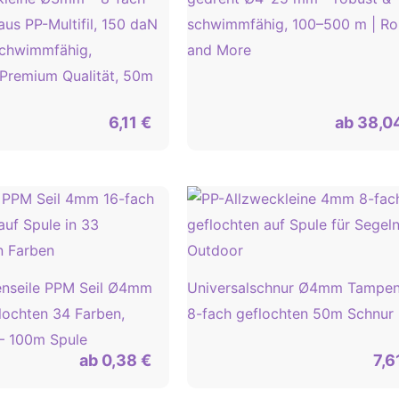
aus PP-Multifil, 150 daN
schwimmfähig, 100–500 m | R
schwimmfähig,
and More
 Premium Qualität, 50m
6,11
€
ab
38,0
enseile PPM Seil Ø4mm
Universalschnur Ø4mm Tampen
lochten 34 Farben,
8-fach geflochten 50m Schnur
– 100m Spule
ab
0,38
€
7,6