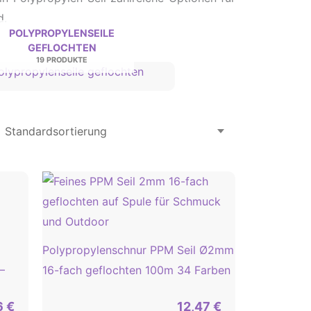
d.
POLYPROPYLENSEILE
GEFLOCHTEN
19 PRODUKTE
Polypropylenschnur PPM Seil Ø2mm
–
16-fach geflochten 100m 34 Farben
6
€
12,47
€