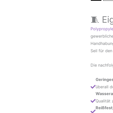
🧵 Ei
Polypropyl
gewerbliche
Handhabun
Seil für de
Die nachfol
Geringe
überall d
Wassera
Qualität 
Reißfest