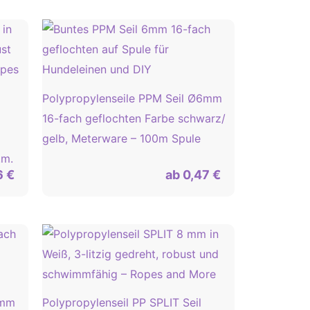
Polypropylenseile PPM Seil Ø6mm
16-fach geflochten Farbe schwarz/
gelb, Meterware – 100m Spule
.m.
6
€
ab
0,47
€
8mm
Polypropylenseil PP SPLIT Seil