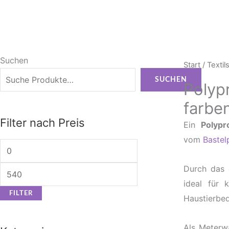
Suchen
Min.
Max.
Start
/
Textil
Preis
Preis
SUCHEN
Polypr
farbe
Filter nach Preis
Ein
Polypr
vom
Bastel
Durch das 
ideal für 
FILTER
Haustierbed
Als Meterwa