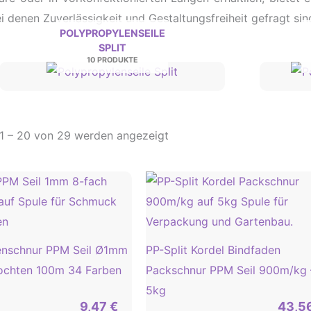
ei denen Zuverlässigkeit und Gestaltungsfreiheit gefragt sin
POLYPROPYLENSEILE
SPLIT
10 PRODUKTE
 1 – 20 von 29 werden angezeigt
enschnur PPM Seil Ø1mm
PP-Split Kordel Bindfaden
lochten 100m 34 Farben
Packschnur PPM Seil 900m/kg 
5kg
9,47
€
43,5