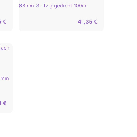
Ø8mm-3-litzig gedreht 100m
5
€
41,35
€
10mm
1
€