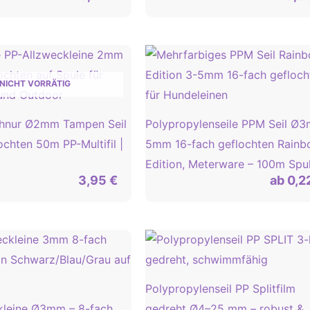
NICHT VORRÄTIG
chnur Ø2mm Tampen Seil
Polypropylenseile PPM Seil Ø
ochten 50m PP-Multifil |
5mm 16-fach geflochten Rainb
Edition, Meterware – 100m Spu
3,95
€
ab
0,2
Polypropylenseil PP Splitfilm
kleine Ø3mm – 8-fach
gedreht Ø4–25 mm – robust &