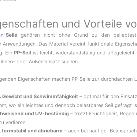
genschaften und Vorteile v
en
-Seile
gehören nicht ohne Grund zu den beliebteste
 Anwendungen. Das Material vereint funktionale Eigenschaf
g. Ein
PP-Seil
ist leicht, widerstandsfähig und pflegeleicht –
n Innen- oder Außeneinsatz suchen.
genden Eigenschaften machen PP-Seile zur durchdachten Lö
s Gewicht und Schwimmfähigkeit
– optimal für den Einsa
ort, wo ein leichtes und dennoch belastbares Seil gefragt is
bweisend und UV-beständig
– trotzt Feuchtigkeit, Regen
zu verlieren
, formstabil und abriebarm
– auch bei häufiger Beanspruchu