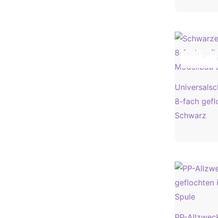
Universals
8-fach gefl
Schwarz
PP-Allzwec