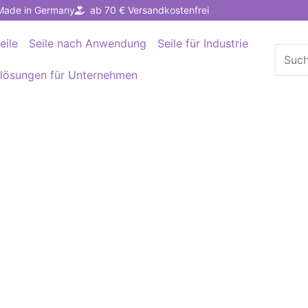
Made in Germany
ab 70 € Versandkostenfrei
eile
Seile nach Anwendung
Seile für Industrie
Suche
nach:
llösungen für Unternehmen
Polypropylenseil