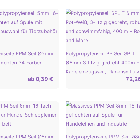
enseile PPM Seil Ø5mm
Polypropylenseil PP Seil SPLIT
lochten 34 Farben
Ø6mm 3-litzig gedreht 400m –
Kabeleinzugsseil, Planenseil u.v
ab
0,39
€
72,2
enseile PPM Seil Ø6mm
Polypropylenseile PPM Seil Ø