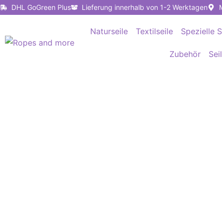
Zum
DHL GoGreen Plus
Lieferung innerhalb von 1-2 Werktagen
Inhalt
Naturseile
Textilseile
Spezielle S
springen
Zubehör
Sei