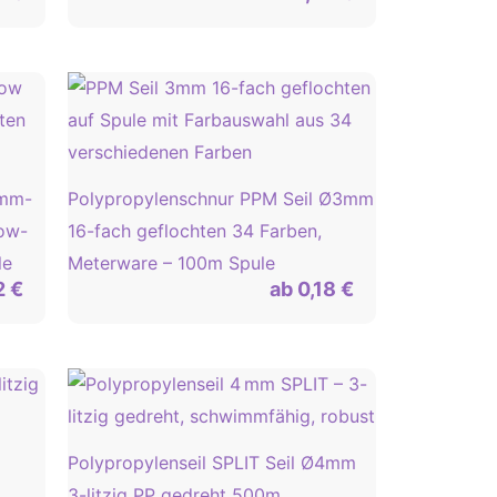
3mm-
Polypropylenschnur PPM Seil Ø3mm
ow-
16-fach geflochten 34 Farben,
le
Meterware – 100m Spule
2
€
ab
0,18
€
Polypropylenseil SPLIT Seil Ø4mm
3-litzig PP gedreht 500m