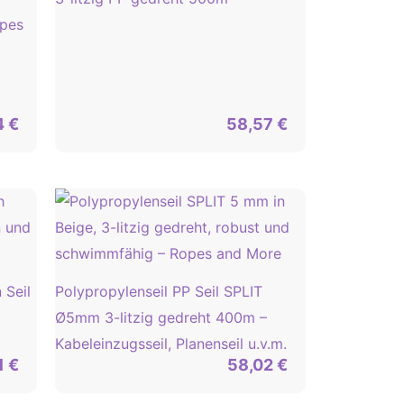
opes
4
€
58,57
€
 Seil
Polypropylenseil PP Seil SPLIT
Ø5mm 3-litzig gedreht 400m –
Kabeleinzugsseil, Planenseil u.v.m.
1
€
58,02
€