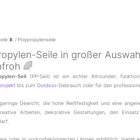
seile 🧵
/ Polypropylenseile
opylen-Seile in großer Auswahl
nfroh 🌈
opylen-Seil
(PP-Seil) ist ein echter Allrounder: funktion
projekt
bis zum
Outdoor
-Gebrauch oder für den professione
geringe Gewicht, die hohe Reißfestigkeit und eine ange
kreative Arbeiten, dekorative Gestaltungen, den Einsa
arf.
re oder in vorkonfektionierten Längen erhältlich, bietet e