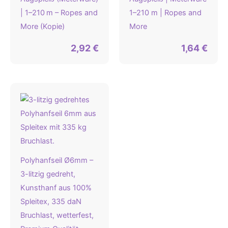
| 1–210 m – Ropes and
1–210 m | Ropes and
More (Kopie)
More
2,92
€
1,64
€
Polyhanfseil Ø6mm –
3-litzig gedreht,
Kunsthanf aus 100%
Spleitex, 335 daN
Bruchlast, wetterfest,