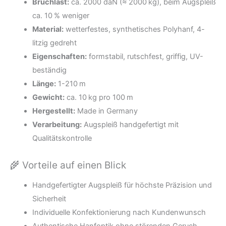
Bruchlast:
ca. 2000 daN (≈ 2000 kg), beim Augspleiß
ca. 10 % weniger
Material:
wetterfestes, synthetisches Polyhanf, 4-
litzig gedreht
Eigenschaften:
formstabil, rutschfest, griffig, UV-
beständig
Länge:
1-210 m
Gewicht:
ca. 10 kg pro 100 m
Hergestellt:
Made in Germany
Verarbeitung:
Augspleiß handgefertigt mit
Qualitätskontrolle
🌾 Vorteile auf einen Blick
Handgefertigter Augspleiß für höchste Präzision und
Sicherheit
Individuelle Konfektionierung nach Kundenwunsch