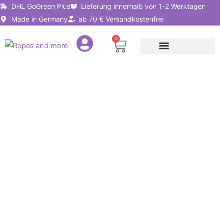
Zum
DHL GoGreen Plus
Lieferung innerhalb von 1-2 Werktagen
Inhalt
Made in Germany
ab 70 € Versandkostenfrei
springen
0
Warenkorb
Seile nach Anwendung
Seillösungen für Unternehmen
Polyhanfseil
Ø10mm
mit
Augspleiß
–
3-
litzig