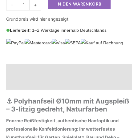
-
+
IN DEN WARENKORB
Grundpreis wird hier angezeigt
Lieferzeit:
1–2 Werktage innerhalb Deutschlands
Beschreibung
Zusätzliche Informationen
⚓ Polyhanfseil Ø10mm mit Augspleiß
– 3-litzig gedreht, Naturfarben
Enorme Reißfestigkeit, authentische Hanfoptik und
professionelle Konfektionierung: Ihr wetterfestes
Kunsthanfseil für Garten, Spielplatz, Bau und Deko –