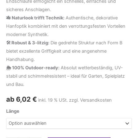
Endschlaufe ermöglicht ein schnelles, einfaches und
sicheres Anschlagen.
🎋 Naturlook trifft Technik:
Authentische, dekorative
Hanfoptik kombiniert mit den verrottungsfesten Vorteilen
moderner Synthetik.
🛠️ Robust & 3-litzig:
Die gedrehte Struktur nach Form B
bietet exzellente Griffigkeit und eine angenehme
Handhabung.
🌦️ 100% Outdoor-ready:
Absolut wetterbeständig, UV-
stabil und schimmelresistent – ideal für Garten, Spielplatz
und Bau.
ab
6,02
€
inkl. 19 % USt. zzgl. Versandkosten
Länge