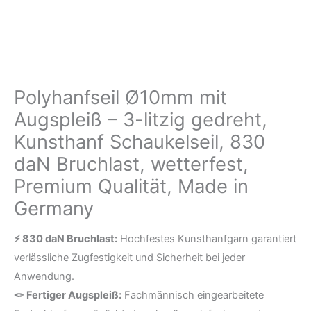
gedreht,
Kunsthanf
Schaukelseil,
830
Polyhanfseil Ø10mm mit
daN
Bruchlast,
Augspleiß – 3-litzig gedreht,
wetterfest,
Kunsthanf Schaukelseil, 830
Premium
daN Bruchlast, wetterfest,
Qualität,
Premium Qualität, Made in
Made
Germany
in
Germany
⚡ 830 daN Bruchlast:
Hochfestes Kunsthanfgarn garantiert
Menge
verlässliche Zugfestigkeit und Sicherheit bei jeder
Anwendung.
🪢 Fertiger Augspleiß:
Fachmännisch eingearbeitete