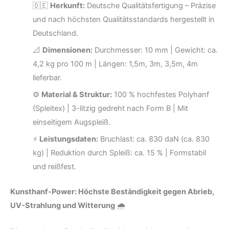
🇩🇪
Herkunft:
Deutsche Qualitätsfertigung – Präzise
und nach höchsten Qualitätsstandards hergestellt in
Deutschland.
📐
Dimensionen:
Durchmesser: 10 mm | Gewicht: ca.
4,2 kg pro 100 m | Längen: 1,5m, 3m, 3,5m, 4m
lieferbar.
⚙️
Material & Struktur:
100 % hochfestes Polyhanf
(Spleitex) | 3-litzig gedreht nach Form B | Mit
einseitigem Augspleiß.
⚡
Leistungsdaten:
Bruchlast: ca. 830 daN (ca. 830
kg) | Reduktion durch Spleiß: ca. 15 % | Formstabil
und reißfest.
Kunsthanf-Power: Höchste Beständigkeit gegen Abrieb,
UV-Strahlung und Witterung
🌧️