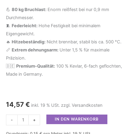
kg
💪
80 kg Bruchlast:
Enorm reißfest bei nur 0,9 mm
Bruchlast
Durchmesser.
100m
🧵
Federleicht:
Hohe Festigkeit bei minimalem
Menge
Eigengewicht.
🔥
Hitzebeständig:
Nicht brennbar, stabil bis ca. 500 °C.
📏
Extrem dehnungsarm:
Unter 1,5 % für maximale
Präzision.
🇩🇪
Premium-Qualität:
100 % Kevlar, 6-fach geflochten,
Made in Germany.
14,57
€
inkl. 19 % USt. zzgl. Versandkosten
-
+
IN DEN WARENKORB
Grundpreis: 0,15 € pro Meter inkl. 19 % USt