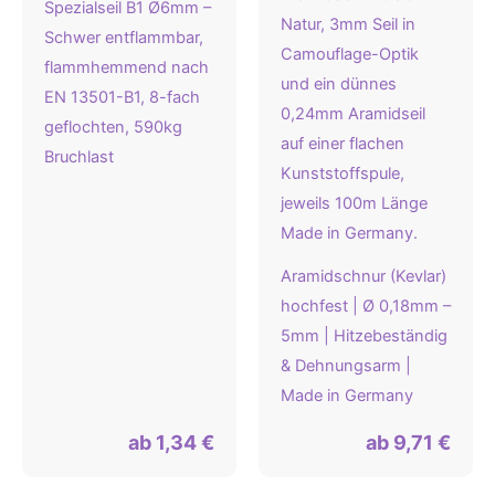
Spezialseil B1 Ø6mm –
Schwer entflammbar,
flammhemmend nach
EN 13501-B1, 8-fach
geflochten, 590kg
Bruchlast
Aramidschnur (Kevlar)
hochfest | Ø 0,18mm –
5mm | Hitzebeständig
& Dehnungsarm |
Made in Germany
ab
1,34
€
ab
9,71
€