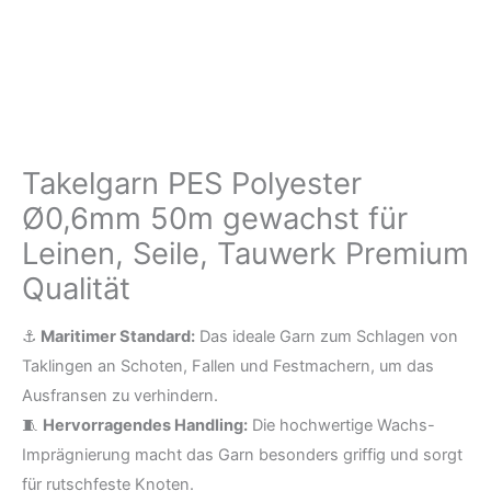
Leinen,
Seile,
Tauwerk
Premium
Qualität
Takelgarn PES Polyester
Menge
Ø0,6mm 50m gewachst für
Leinen, Seile, Tauwerk Premium
Qualität
⚓
Maritimer Standard:
Das ideale Garn zum Schlagen von
Taklingen an Schoten, Fallen und Festmachern, um das
Ausfransen zu verhindern.
🧵
Hervorragendes Handling:
Die hochwertige Wachs-
Imprägnierung macht das Garn besonders griffig und sorgt
für rutschfeste Knoten.