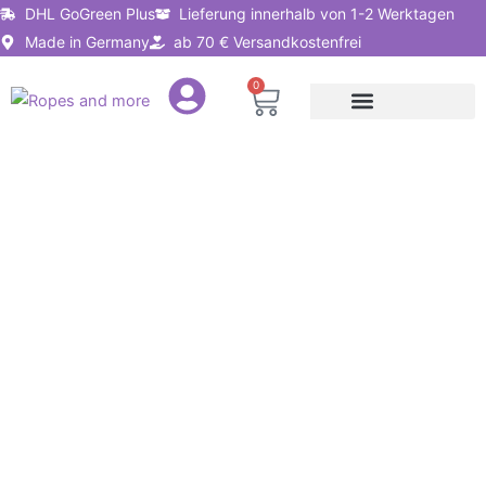
Zum
DHL GoGreen Plus
Lieferung innerhalb von 1-2 Werktagen
Inhalt
Made in Germany
ab 70 € Versandkostenfrei
springen
0
Warenkorb
Seile nach Anwendung
Seillösungen für Unternehmen
Takelgarn
PES
Polyester
Ø0,6mm
50m
gewachst
für