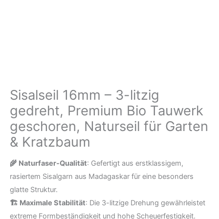
Bio
Tauwerk
geschoren,
Naturseil
für
Garten
Sisalseil 16mm – 3-litzig
&
Kratzbaum
gedreht, Premium Bio Tauwerk
Menge
geschoren, Naturseil für Garten
& Kratzbaum
🌾 Naturfaser-Qualität
: Gefertigt aus erstklassigem,
rasiertem Sisalgarn aus Madagaskar für eine besonders
glatte Struktur.
🏗️ Maximale Stabilität
: Die 3-litzige Drehung gewährleistet
extreme Formbeständigkeit und hohe Scheuerfestigkeit.