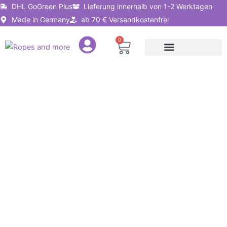
Zum
DHL GoGreen Plus
Lieferung innerhalb von 1-2 Werktagen
Inhalt
Made in Germany
ab 70 € Versandkostenfrei
springen
0
Warenkorb
Seile nach Anwendung
Seillösungen für Unternehmen
Sisalseil
16mm
–
3-
litzig
gedreht,
Premium