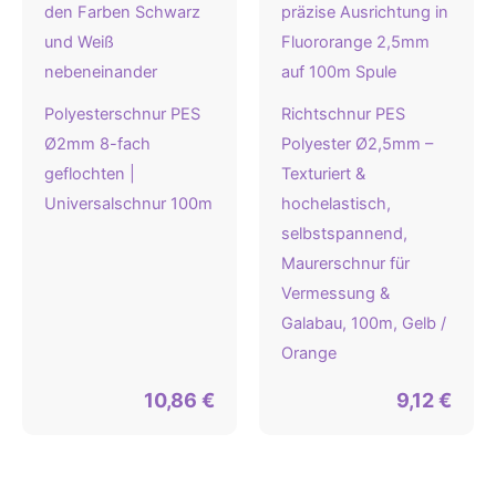
Polyesterschnur PES
Richtschnur PES
Ø2mm 8-fach
Polyester Ø2,5mm –
geflochten |
Texturiert &
Universalschnur 100m
hochelastisch,
selbstspannend,
Maurerschnur für
Vermessung &
Galabau, 100m, Gelb /
Orange
10,86
€
9,12
€