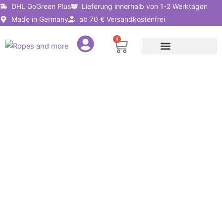
Zum
DHL GoGreen Plus
Lieferung innerhalb von 1-2 Werktagen
Inhalt
Made in Germany
ab 70 € Versandkostenfrei
springen
4
Warenkorb
Seile nach Anwendung
Seillösungen für Unternehmen
Polyesterschnur
PES
Ø2,5mm
–
16-
fach
geflochten