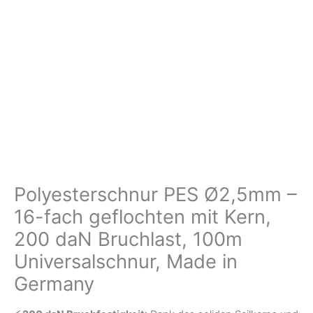
mit
Kern,
200
daN
Bruchlast,
100m
Universalschnur,
Made
in
Germany
Polyesterschnur PES Ø2,5mm –
Menge
16-fach geflochten mit Kern,
200 daN Bruchlast, 100m
Universalschnur, Made in
Germany