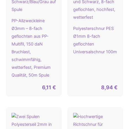
PP-Allzweckleine
Ø3mm – 8-fach
Polyesterschnur PES
geflochten aus PP-
Ø1mm 8-fach
Multifil, 150 daN
geflochten
Bruchlast,
Universalschnur 100m
schwimmfähig,
wetterfest, Premium
Qualität, 50m Spule
6,11
€
8,94
€