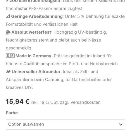
⚡ 200 daN Bruchfestigkeit
: Dank des soliden Seilkerns und
hochfester PES-Fasern enorm zugfest.
📐 Geringe Arbeitsdehnung
: Unter 5 % Dehnung für exakte
Formstabilität und verlässlichen Halt.
🌦️ Absolut wetterfest
: Hochgradig UV-beständig,
feuchtigkeitsresistent und bleibt auch bei Nässe
geschmeidig.
🇩🇪 Made in Germany
: Präzise gefertigt im Inland für
höchste Qualitätsansprüche im Profi- und Hobbybereich.
🏕️ Universeller Allrounder
: Ideal als Zelt- und
Abspannleine beim Camping, für Gartenarbeiten oder
kreatives DIY.
15,94
€
inkl. 19 % USt. zzgl. Versandkosten
Farbe