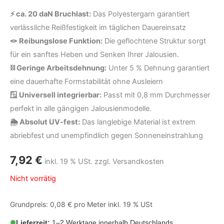
⚡ ca. 20 daN Bruchlast:
Das Polyestergarn garantiert
verlässliche Reißfestigkeit im täglichen Dauereinsatz
🪢 Reibungslose Funktion:
Die geflochtene Struktur sorgt
für ein sanftes Heben und Senken Ihrer Jalousien.
⛓️ Geringe Arbeitsdehnung:
Unter 5 % Dehnung garantiert
eine dauerhafte Formstabilität ohne Ausleiern
🪟 Universell integrierbar:
Passt mit 0,8 mm Durchmesser
perfekt in alle gängigen Jalousienmodelle.
🌦️ Absolut UV-fest:
Das langlebige Material ist extrem
abriebfest und unempfindlich gegen Sonneneinstrahlung
7,92
€
inkl. 19 % USt. zzgl. Versandkosten
Nicht vorrätig
Grundpreis: 0,08 € pro Meter inkl. 19 % USt
Lieferzeit:
1–2 Werktage innerhalb Deutschlands