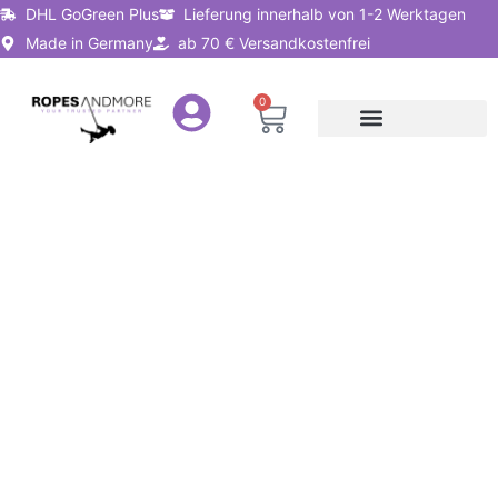
Zum
DHL GoGreen Plus
Lieferung innerhalb von 1-2 Werktagen
Inhalt
Made in Germany
ab 70 € Versandkostenfrei
springen
0
Warenkorb
Seile nach Anwendung
Seillösungen für Unternehmen