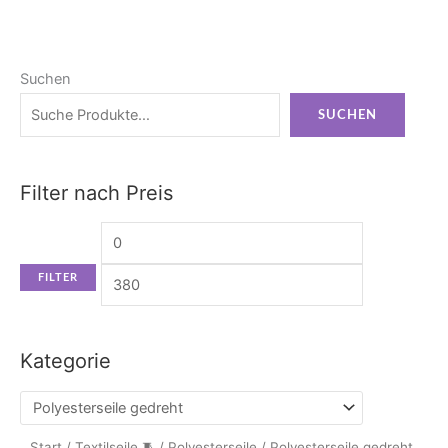
Suchen
Min.
Max.
Preis
Preis
SUCHEN
Filter nach Preis
FILTER
Kategorie
Start
/
Textilseile 🧵
/
Polyesterseile
/ Polyesterseile gedreht